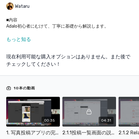
Wataru
■内容
Adalo初心者にむけて、丁寧に基礎から解説します。
# 1. 写真投稿アプリの完成形
もっと知る
# 2.
## 2.1.1投稿一覧画面の説明
現在利用可能な購入オプションはありません。また後で
## #2.1.1.1 datebase collectionの説明
Posts
チェックしてください！
└Title
└Number
└Photo
## #.2.1.2 Relation databaseの説明
10本の動画
user Relaltionの説明
## # 2.1.3 Screenを設定する
画像の一覧の表示方法
Current Postの設定
## 2.2 新規投稿画面
00:35
04:31
## 2-3 投稿詳細画面
## 2.4 ナビゲーションバー
1. 写真投稿アプリの完成形 97187
2.1.1投稿一覧画面の説明 61532
## 2.5 いいねボタン