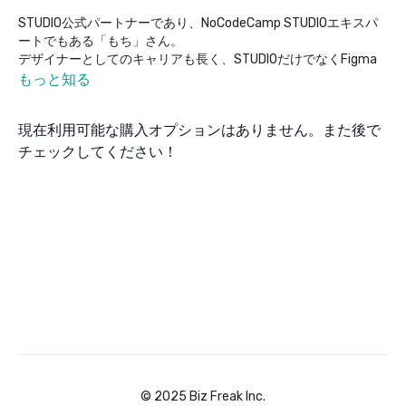
STUDIO公式パートナーであり、NoCodeCamp STUDIOエキスパ
ートでもある「もち」さん。
デザイナーとしてのキャリアも長く、STUDIOだけでなくFigma
やあらゆるツールを使われます。
もっと知る
そんなもちさんがお届けする、デザイン講座。
現在利用可能な購入オプションはありません。また後で
デザインの基本から、ちょっとしたTipsまでをお届け。
このセミナーを見れば、デザイナー目線でのノーコードをちょっ
チェックしてください！
と理解できるかも。
お見逃しなく！
©︎ 2025 Biz Freak Inc.