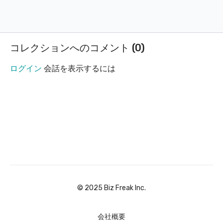
B2BスタートアップCDO | FigmaとSTUDIO教える人 | STUDIO公式
Partners | #DeLife
3期デザインメンター | #NoCodeCamp
公認STUDIOエキスパート | デザイン力を磨く #mochi研
コレクションへのコメント (
0
)
やってます | 駆け出しデザイナー向けのTipsを発信中！
・あき in シドニー
ログイン
会話を表示するには
シドニーにてワーホリを終え、【Webcamper Pty Ltd】を設立。
NoCodeCamp公認bubbleエキスパート。bubbleでの初作品が、
DMMコンテスト入選
TAFE NSWにてDiplomaを取得、現在はSBTAにてAdvanced
Diplomaを専攻。Kindle、Audibleにて自叙伝を出版。
・あぽと
AppAuto株式会社(@AAC_Nocode)
CEO｜Goodpatch Anywhere エンジニア職｜CLITCH(@Clitch10
)開発メンバー｜NoCodeCamp【Bubbleエキスパート】｜新規事
業の開発やってます(ゲーム／フェムテック／ファンレター)
・林 駿甫
Udemyにてノーコードを教えています。 ノーコード本執筆「基
礎から学ぶノーコード開発」独自の動画コンテンツ配信プラット
©︎ 2025 Biz Freak Inc.
フォームを構築中です。リンクURLよりぜひ見に来て下さい！
会社概要