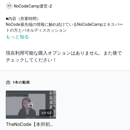
NoCodeCamp運営-2
■内容（所要時間）
NoCode最先端の情報に触れ続けているNoCodeCampエキスパー
トの方とパネルディスカッション
司会は皆さんおなじみNoCodeNinjaさん
もっと知る
～タイムスケジュール～
・課題解決した事例紹介（30分）
現在利用可能な購入オプションはありません。また後で
・質問回答（5分）
・ノーコードでできるようになったこと（20分）
チェックしてください！
・質問回答（5分）
■スピーカー
・ケイタロウ
岡山大→神戸。NoCodeコンペで 世界2位
1本の動画
プログラミング書けないのにCTO。/ ノーコード受託会社の
Evlick代表 / ノーコードの最先端 国内事例はリンクに
ツイートはBubbleが勝手にやってます(嘘)
・Kotaro Izumida
NoCodeは、"ITによる課題解決の手段として多くの人の選択肢を
59:52
広げるもの"と確信している市民開発者。
長崎県諫早市。ネカフェ店長。NoCodeNagasaki主催。
TheNoCode【本邦初公開！”ノーコード”を使った課題解決方法】
・mochi（もち）STUDIOエキスパート