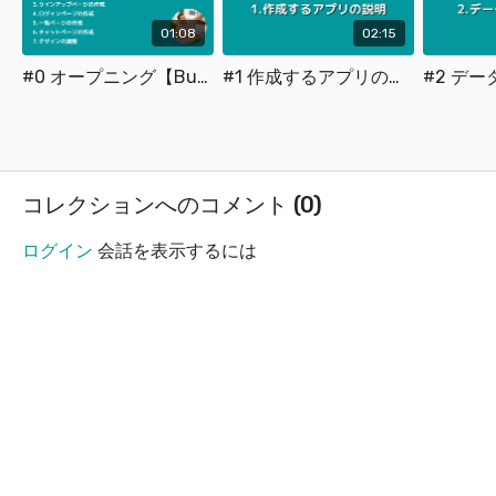
type=page&name=signup_login&id=chat-sample-
05&tab=tabs-1
01:08
02:15
#0 オープニング【Bubble 簡易チャットの作り方】
#1 作成するアプリの説明【Bubble 簡易チャットの作り方】
■補足事項
1時間で作れるアプリ開発体験~Bubbleで新規登録＆ログインフォ
ームを作ってみよう~
https://www.nocode-
コレクションへのコメント (
0
)
study.com/programs/1bubble_signup_login
ログイン
会話を表示するには
Bubbleアプリ作成に必須の知識！privacy ruleについて学ぼう
vol.1 必須知識編
https://www.nocode-study.com/programs/keitaro-
privacyrule
GoogleChromeオススメ拡張機能
ColorZilla
https://chrome.google.com/webstore/detail/colorzilla/bhlh
hl=ja