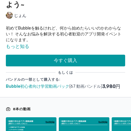
よう~
じょん
初めてBubbleを触るけれど、何から始めたらいいのかわからな
い！ そんなお悩みを解決する初心者歓迎のアプリ開発イベント
になります。
もっと知る
今回は簡易チャットアプリの作り方を解説
今すぐ購入
■動画内容
作成するアプリの説明(2:15)
もしくは
データベースの作成(8:14)
バンドルの一部として購入する:
サインアップページの作成(5:25)
3,980円
Bubble初心者向け学習動画パック
(67 動画バンドル)
ログインページの作成(1:48)
一覧ページの作成(10:47)
チャットページの作成(22:23)
デザインの調整(33:23)
8本の動画
■完成品はこちら
https://bubble.io/page?