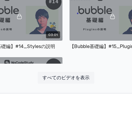
・Bubbleのコンペで世界
じょん（ファシリテータ
・NoCodeCampコミ
03:01
・フリーランスエンジニ
基礎編】#14_Stylesの説明
【Bubble基礎編】#15_Plug
・Bubble学習中
すべてのビデオを表示
01:22
e基礎編】#18_終わりの挨拶