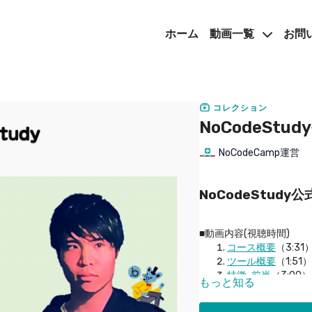
ホーム
動画一覧
お問
コレクション
NoCodeSt
NoCodeCamp運営
NoCodeStudy公
■動画内容(視聴時間)
コース概要
（3:31
ツール概要
（1:51）
特徴ｰ前半
（3:00）
もっと知る
特徴ｰ後半
（2:28）
比較
（3:29）