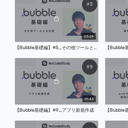
03:29
【Bubble基礎編】#5_その他ツールとの比較
【Bubbl
01:43
【Bubble基礎編】#9_アプリ新規作成