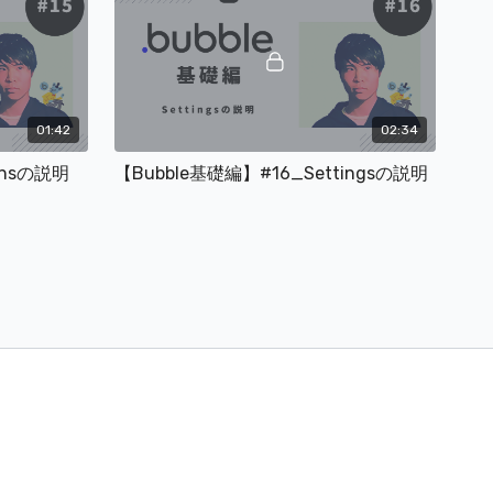
2位
）
ュニティマネージャー
01:42
02:34
ア
insの説明
【Bubble基礎編】#16_Settingsの説明