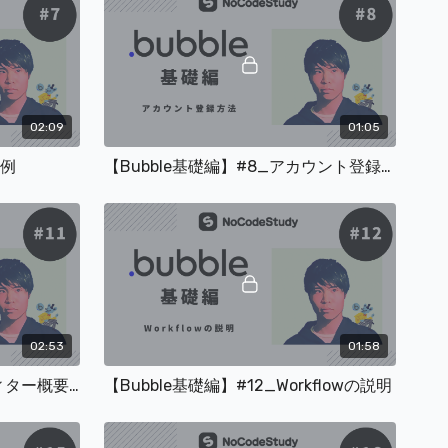
画要望も可能
.jp/nocodecampsalon
02:09
01:05
事例
【Bubble基礎編】#8_アカウント登録方法
ちらのフォームから投稿してください。
ストでも受け付けております。
udy.com/pages/contact
02:53
01:58
【Bubble基礎編】#11_エディター概要& Designタブの説明
【Bubble基礎編】#12_Workflowの説明
してベンチャー企業のCTO