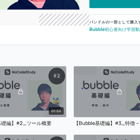
海外事例
（1:17）
国内事例
（2:09）
アカウント登録方
アプリ新規作成
（1
バンドルの一部として購入
webサービスの簡
Bubble初心者向け学習
エディター概要& D
Workflowの説明
（1
Dataの説明
（1:51
Stylesの説明
（3:0
Pluginsの説明
（1:
Settingsの説明
（2
Logsの説明
（1:20
終わりの挨拶
（1:2
■対象者
Bubble初心者
01:50
一度もBubbleを触った
e基礎編】#2_ツール概要
【Bubble基礎編】#3_特徴 -
■オンラインサロンへの
入会メリット