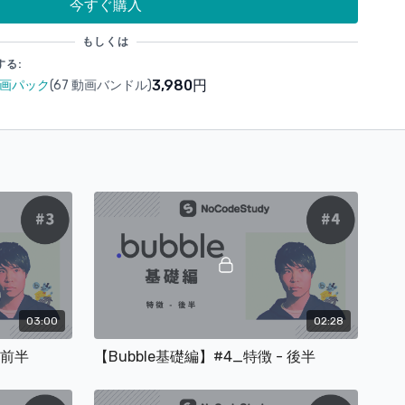
今すぐ購入
法
（1:05）
もしくは
:43）
する:
単な仕組み
（1:14）
3,980円
動画パック
(67 動画バンドル)
esignタブの説明
（2:53）
:58）
）
1）
42）
:34）
）
2）
03:00
02:28
ことがない人
 前半
【Bubble基礎編】#4_特徴 - 後半
入会はこちら