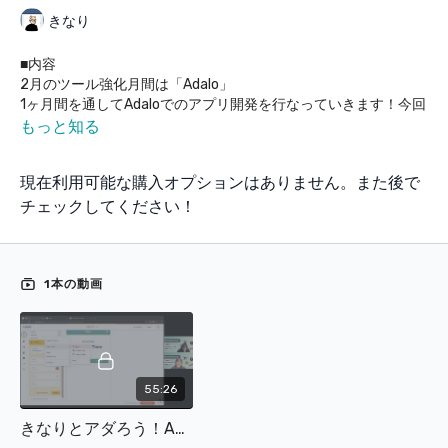
きなり
■内容
2月のツール強化月間は「Adalo」
1ヶ月間を通してAdaloでのアプリ開発を行なっていきます！今回
講師にお呼びしたのはNoCodeCamp公認Adaloエキスパートのき
もっと知る
なりさん
そして今回製作するアプリはみなさまから公募し選ばれた勤怠管
現在利用可能な購入オプションはありません。また後で
理アプリを作成していきます！Adaloでのサービス開発の最前線
を走るきなりさんとご一緒に2日間でサービスを作っていきまし
チェックしてください！
ょう！
1本の動画
55:26
きなりとアダろう！Adaloで作る勤怠管理アプリ