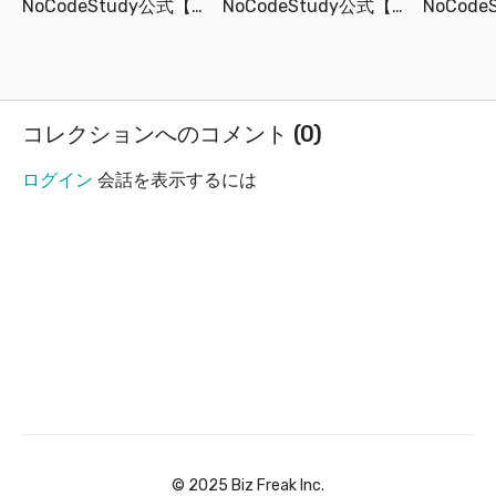
NoCodeStudy公式【Adalo基礎編】#1_ツール概要と特徴
NoCodeStudy公式【Adalo基礎編】#2_他のツールとの比較
・ツール操作概要
■動画視聴後アンケート
気になることがあればこちらのフォームから投稿してください。
コレクションへのコメント (
0
)
新しい動画教材のリクエストでも受け付けております。
ログイン
会話を表示するには
https://www.nocode-study.com/pages/contact
■オンラインサロンへの入会はこちら
入会メリット
無料動画以外も見放題
7日間無料！
動画への質問や次回動画要望も可能
https://nocodecamp.co.jp/nocodecampsalon
■講師紹介
©︎ 2025 Biz Freak Inc.
muku（講師）