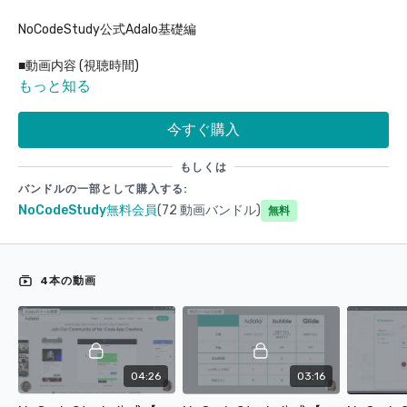
NoCodeStudy公式Adalo基礎編
■動画内容 (視聴時間)
ツール概要と特徴
(4:26)
もっと知る
他のツールとの比較
(3:16)
基本的な操作方法
(16:24)
今すぐ購入
締動画
(1:54)
もしくは
■対象者
バンドルの一部として購入する:
NoCodeStudy無料会員
(72 動画バンドル)
Adalo初学者
無料
一度もAdaloを触ったことがない人
4本の動画
■このコースを見て学べること
・Adaloの基礎知識
・アカウント登録方法
04:26
03:16
・新規アプリ立ち上げ～操作方法