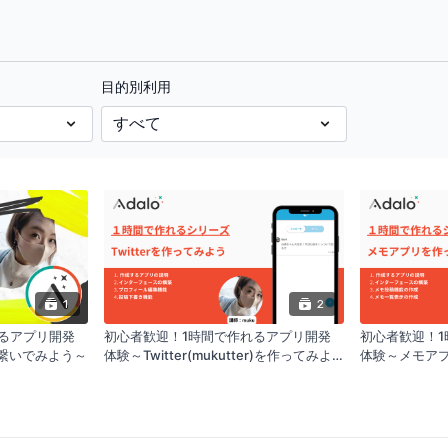
目的別利用
1
2
るアプリ開発
初心者歓迎！1時間で作れるアプリ開発
初心者歓迎！
leを繋いでみよう～
体験～Twitter(mukutter)を作ってみよ
体験～メモアプ
う～
う～