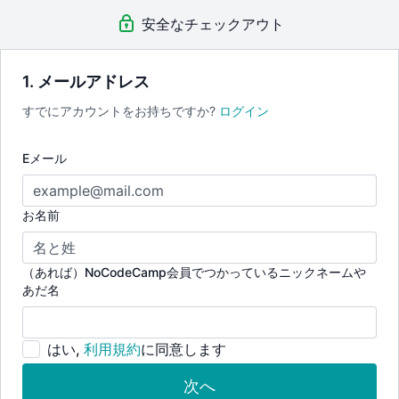
Adalo中級編 - Store申請方法の解説
安全なチェックアウト
◼️対象者
これからAdaloを始める方
基礎知識〜簡単なアプリ開発を体験してみたい方
1. メールアドレス
EasyFolioMakerのツールテスト結果を向上させたい方
すでにアカウントをお持ちですか?
ログイン
Eメール
お名前
（あれば）NoCodeCamp会員でつかっているニックネームや
あだ名
はい,
利用規約
に同意します
次へ