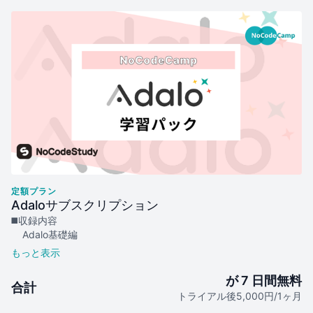
定額プラン
Adaloサブスクリプション
◼️収録内容
Adalo基礎編
Adalo初級編 - Instagramクローン作成
初心者歓迎！1時間で作れるアプリ開発体験～メモアプリを
Adaloで作ってみよう～
が 7 日間無料
合計
初心者歓迎！1時間で作れるアプリ開発体験～
トライアル後5,000円/1ヶ月
Twitter(mukutter)を作ってみよう～