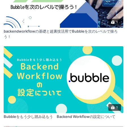
1
backendworkflowの基礎と超裏技活用でBubbleを次のレベルで操ろ
う！
1
Bubbleをもう少し踏み込もう Backend Workflowの設定について